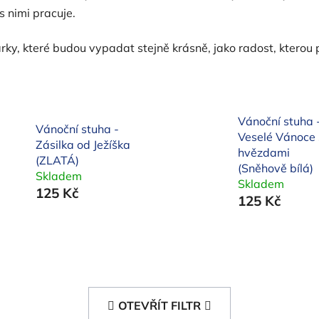
s nimi pracuje.
rky, které budou vypadat stejně krásně, jako radost, kterou 
Vánoční stuha 
Vánoční stuha -
Veselé Vánoce 
Zásilka od Ježíška
hvězdami
(ZLATÁ)
(Sněhově bílá)
Skladem
Skladem
125 Kč
125 Kč
OTEVŘÍT FILTR