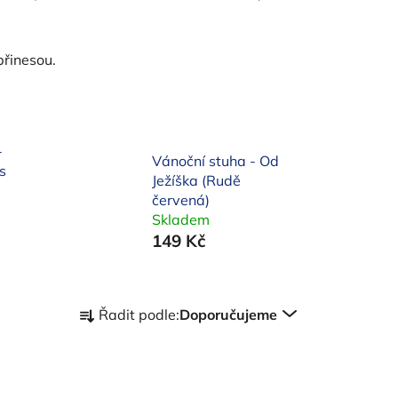
přinesou.
-
Vánoční stuha - Od
s
Ježíška (Rudě
červená)
Skladem
149 Kč
Ř
Řadit podle:
Doporučujeme
a
z
e
n