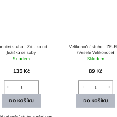
noční stuha - Zásilka od
Velikonoční stuha - ZEL
Ježíška se soby
(Veselé Velikonoce)
Skladem
Skladem
135 Kč
89 Kč
DO KOŠÍKU
DO KOŠÍKU
lá vánoční stuha s nápisem