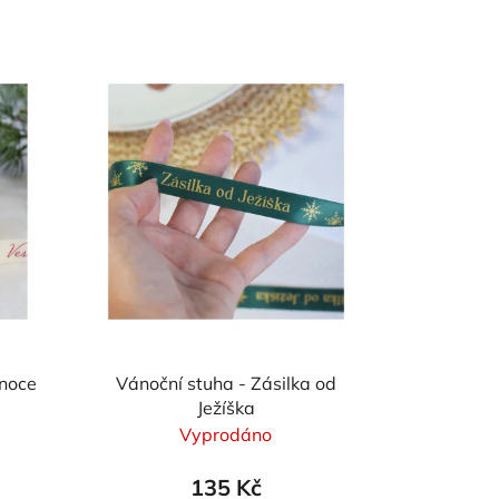
í
p
r
o
d
u
k
t
ů
ánoce
Vánoční stuha - Zásilka od
Ježíška
Vyprodáno
135 Kč