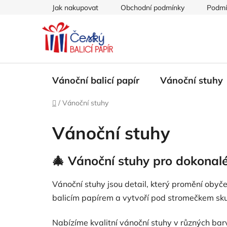
Přejít
Jak nakupovat
Obchodní podmínky
Podmí
na
obsah
Vánoční balicí papír
Vánoční stuhy
Domů
/
Vánoční stuhy
Vánoční stuhy
🎄 Vánoční stuhy pro dokonalé
Vánoční stuhy jsou detail, který promění obyč
balicím papírem a vytvoří pod stromečkem sk
Nabízíme kvalitní vánoční stuhy v různých barv