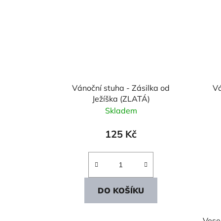
Vánoční stuha - Zásilka od
Vá
Ježíška (ZLATÁ)
Skladem
125 Kč
DO KOŠÍKU
Vese