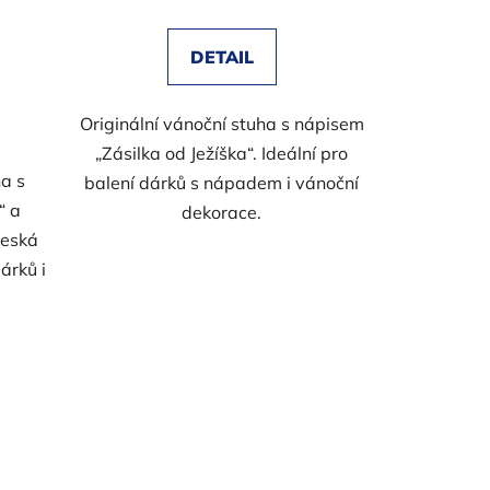
DETAIL
Originální vánoční stuha s nápisem
„Zásilka od Ježíška“. Ideální pro
a s
balení dárků s nápadem i vánoční
“ a
dekorace.
česká
árků i