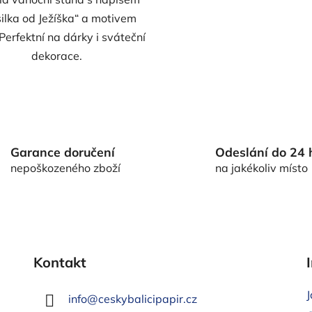
ilka od Ježíška“ a motivem
Perfektní na dárky i sváteční
dekorace.
O
v
l
á
Garance doručení
Odeslání do 24 
d
nepoškozeného zboží
na jakékoliv místo
a
c
í
p
r
v
Kontakt
k
y
info
@
ceskybalicipapir.cz
v