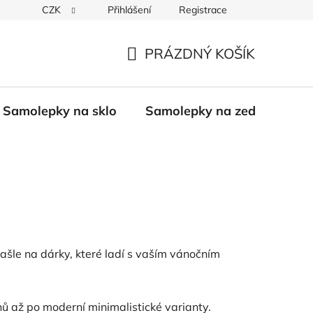
CZK
Přihlášení
Registrace
PRÁZDNÝ KOŠÍK
NÁKUPNÍ
KOŠÍK
Samolepky na sklo
Samolepky na zeď
Bali
ašle na dárky, které ladí s vaším vánočním
nů až po moderní minimalistické varianty.