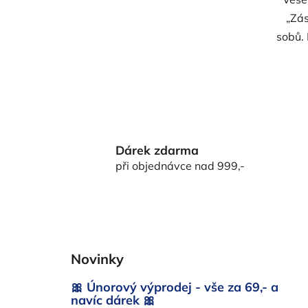
„Zás
sobů. 
Dárek zdarma
při objednávce nad 999,-
Z
á
Novinky
p
a
🎀 Únorový výprodej - vše za 69,- a
t
navíc dárek 🎀