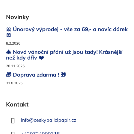
Z
á
Novinky
p
a
🎀 Únorový výprodej - vše za 69,- a navíc dárek
t
🎀
í
8.2.2026
🎄 Nová vánoční přání už jsou tady! Krásnější
než kdy dřív ❤️
20.11.2025
🎁 Doprava zdarma ! 🎁
31.8.2025
Kontakt
info
@
ceskybalicipapir.cz
+420724000318