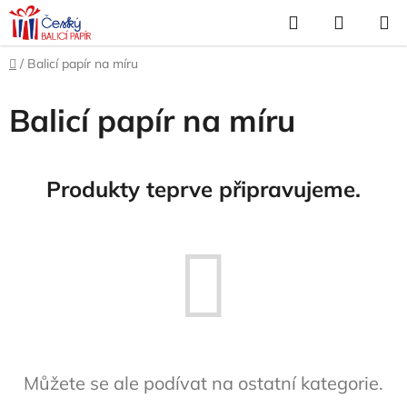
Přejít
Hledat
NÁKUP
na
KOŠÍK
obsah
Domů
/
Balicí papír na míru
Balicí papír na míru
Produkty teprve připravujeme.
Můžete se ale podívat na ostatní kategorie.