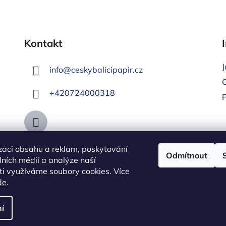
Kontakt
info
@
ceskybalicipapir.cz
+420724000318
zaci obsahu a reklam, poskytování
Odmítnout
álních médií a analýze naší
i využíváme soubory cookies. Více
de
.
í