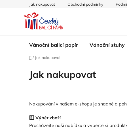
Přejít
Jak nakupovat
Obchodní podmínky
Podmí
na
obsah
Vánoční balicí papír
Vánoční stuhy
Domů
/
Jak nakupovat
Jak nakupovat
Nakupování v našem e-shopu je snadné a pohod
1️⃣ Výběr zboží
Procházejte naši nabídku a vyberte si produkty,