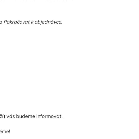
ko
Pokračovat k objednávce
.
oží) vás budeme informovat.
žeme!