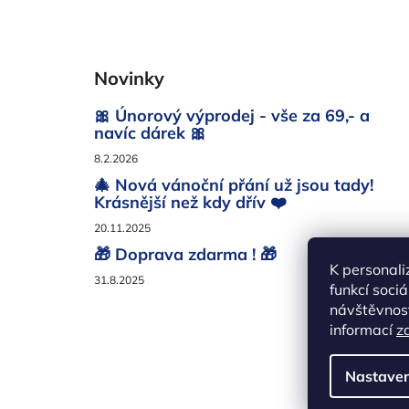
Z
á
Novinky
p
a
🎀 Únorový výprodej - vše za 69,- a
t
navíc dárek 🎀
í
8.2.2026
🎄 Nová vánoční přání už jsou tady!
Krásnější než kdy dřív ❤️
20.11.2025
🎁 Doprava zdarma ! 🎁
K personali
31.8.2025
funkcí soci
návštěvnost
informací
z
Nastaven