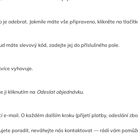
 je odebrat. Jakmile máte vše připraveno, klikněte na tlačít
d máte slevový kód, zadejte jej do příslušného pole.
více vyhovuje.
e ji kliknutím na
Odeslat objednávku
.
 e-mail. O každém dalším kroku (přijetí platby, odeslání zb
bujete poradit, neváhejte nás kontaktovat — rádi vám pomů