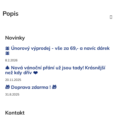
Popis
Z
á
Novinky
p
a
🎀 Únorový výprodej - vše za 69,- a navíc dárek
t
🎀
í
8.2.2026
🎄 Nová vánoční přání už jsou tady! Krásnější
než kdy dřív ❤️
20.11.2025
🎁 Doprava zdarma ! 🎁
31.8.2025
Kontakt