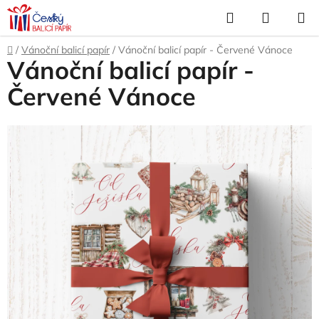
Přejít
Hledat
NÁKUP
na
KOŠÍK
obsah
Domů
/
Vánoční balicí papír
/
Vánoční balicí papír - Červené Vánoce
Vánoční balicí papír -
Červené Vánoce