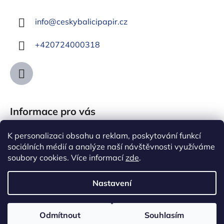
info
@
ceskybalicipapir.cz
+420724000318
Informace pro vás
Jak nakupovat
K personalizaci obsahu a reklam, poskytování funkcí
sociálních médií a analýze naší návštěvnosti využíváme
Obchodní podmínky
soubory cookies. Více informací
zde
.
Podmínky ochrany osobních údajů
Nastavení
Vytvořil Shoptet
Odmítnout
Souhlasím