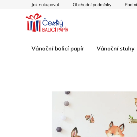
Přejít
Jak nakupovat
Obchodní podmínky
Podmí
na
obsah
Vánoční balicí papír
Vánoční stuhy