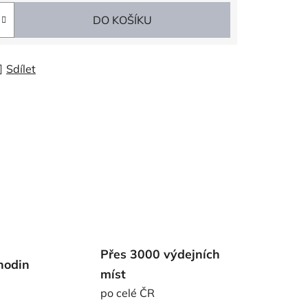
DO KOŠÍKU
Sdílet
Přes 3000 výdejních
hodin
míst
po celé ČR