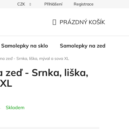
CZK
Přihlášení
Registrace
PRÁZDNÝ KOŠÍK
NÁKUPNÍ
KOŠÍK
Samolepky na sklo
Samolepky na zeď
Bali
a zeď - Srnka, liška, mýval a sova XL
zeď - Srnka, liška,
 XL
Skladem