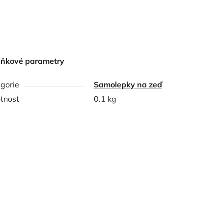
lňkové parametry
gorie
Samolepky na zeď
tnost
0.1 kg