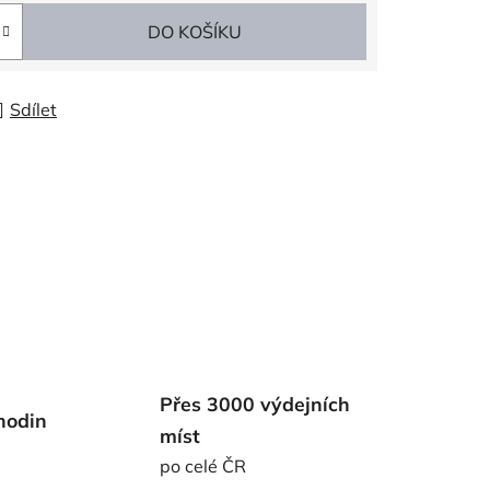
DO KOŠÍKU
Sdílet
Přes 3000 výdejních
hodin
míst
po celé ČR