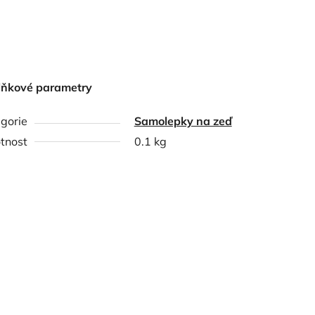
lňkové parametry
gorie
Samolepky na zeď
tnost
0.1 kg