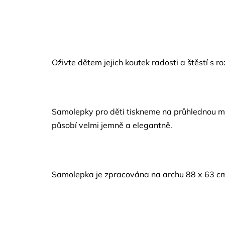
Oživte dětem jejich koutek radosti a štěstí s r
Samolepky pro děti tiskneme na průhlednou mat
působí velmi jemně a elegantně.
Samolepka je zpracována na archu 88 x 63 c
Z