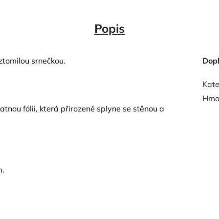
Popis
oztomilou srnečkou.
Dop
Kate
Hmo
nou fólii, která přirozeně splyne se stěnou a
m.