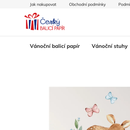
Přejít
Jak nakupovat
Obchodní podmínky
Podmí
na
obsah
Vánoční balicí papír
Vánoční stuhy