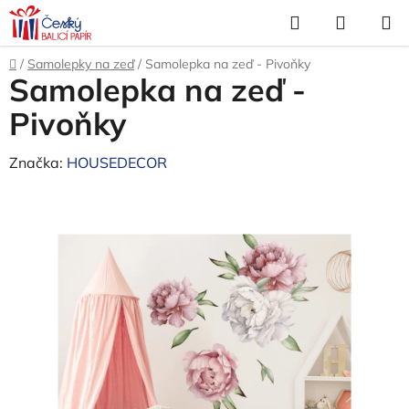
Přejít
Hledat
NÁKUP
na
KOŠÍK
obsah
Domů
/
Samolepky na zeď
/
Samolepka na zeď - Pivoňky
Samolepka na zeď -
Pivoňky
Značka:
HOUSEDECOR