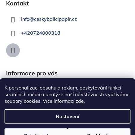
Kontakt
info
@
ceskybalicipapir.cz
+420724000318
Informace pro vás
Jak nakupovat
K personalizaci obsahu a reklam, poskytování funkcí
sociálních médií a analýze naší návštěvnosti využíváme
Obchodní podmínky
soubory cookies. Více informací
zde
.
Podmínky ochrany osobních údajů
Nastavení
Vytvořil Shoptet