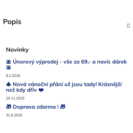
Popis
Z
á
Novinky
p
a
🎀 Únorový výprodej - vše za 69,- a navíc dárek
t
🎀
í
8.2.2026
🎄 Nová vánoční přání už jsou tady! Krásnější
než kdy dřív ❤️
20.11.2025
🎁 Doprava zdarma ! 🎁
31.8.2025