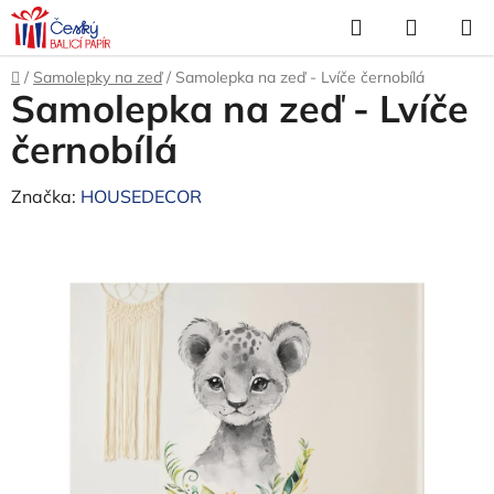
Přejít
Hledat
NÁKUP
na
KOŠÍK
obsah
Domů
/
Samolepky na zeď
/
Samolepka na zeď - Lvíče černobílá
Samolepka na zeď - Lvíče
černobílá
Značka:
HOUSEDECOR