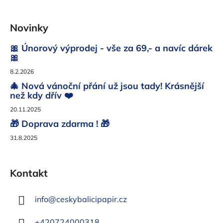
Z
á
Novinky
p
a
🎀 Únorový výprodej - vše za 69,- a navíc dárek
t
🎀
í
8.2.2026
🎄 Nová vánoční přání už jsou tady! Krásnější
než kdy dřív ❤️
20.11.2025
🎁 Doprava zdarma ! 🎁
31.8.2025
Kontakt
info
@
ceskybalicipapir.cz
+420724000318