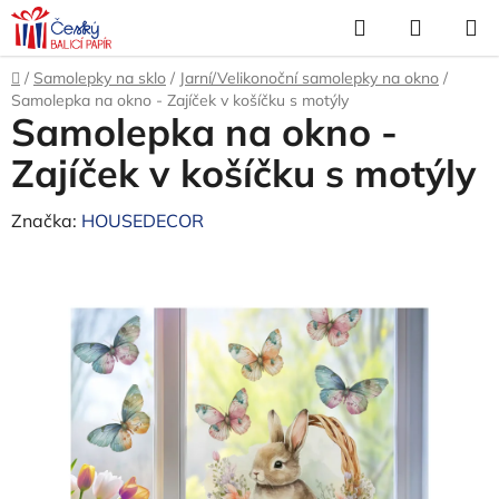
Přejít
Hledat
NÁKUP
na
KOŠÍK
obsah
Domů
/
Samolepky na sklo
/
Jarní/Velikonoční samolepky na okno
/
Samolepka na okno - Zajíček v košíčku s motýly
Samolepka na okno -
Zajíček v košíčku s motýly
Značka:
HOUSEDECOR