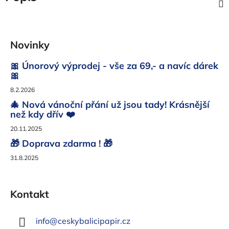
Z
á
Novinky
p
a
🎀 Únorový výprodej - vše za 69,- a navíc dárek
t
🎀
í
8.2.2026
🎄 Nová vánoční přání už jsou tady! Krásnější
než kdy dřív ❤️
20.11.2025
🎁 Doprava zdarma ! 🎁
31.8.2025
Kontakt
info
@
ceskybalicipapir.cz