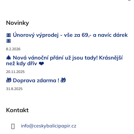
Z
á
Novinky
p
a
🎀 Únorový výprodej - vše za 69,- a navíc dárek
t
🎀
í
8.2.2026
🎄 Nová vánoční přání už jsou tady! Krásnější
než kdy dřív ❤️
20.11.2025
🎁 Doprava zdarma ! 🎁
31.8.2025
Kontakt
info
@
ceskybalicipapir.cz