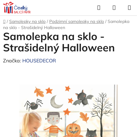
Přejít
Hledat
NÁKUP
na
KOŠÍK
obsah
Domů
/
Samolepky na sklo
/
Podzimní samolepky na sklo
/
Samolepka
na sklo - Strašidelný Halloween
Samolepka na sklo -
Strašidelný Halloween
Značka:
HOUSEDECOR